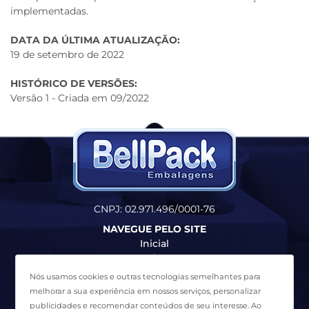
implementadas.
DATA DA ÚLTIMA ATUALIZAÇÃO:
19 de setembro de 2022
HISTÓRICO DE VERSÕES:
Versão 1 - Criada em 09/2022
CNPJ: 02.971.496/0001-76
NAVEGUE PELO SITE
Inicial
Produtos
Quem Somos
Nós usamos cookies e outras tecnologias semelhantes para
Contato
melhorar a sua experiência em nossos serviços, personalizar
Termos de Uso
publicidades e recomendar conteúdos de seu interesse. Ao