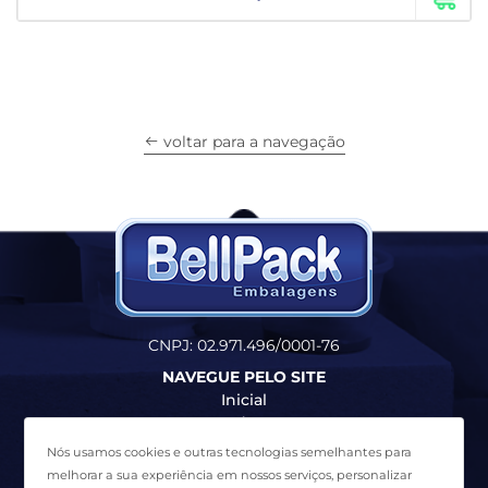
voltar para a navegação
CNPJ: 02.971.496/0001-76
NAVEGUE PELO SITE
Inicial
Produtos
Quem Somos
Nós usamos cookies e outras tecnologias semelhantes para
Contato
melhorar a sua experiência em nossos serviços, personalizar