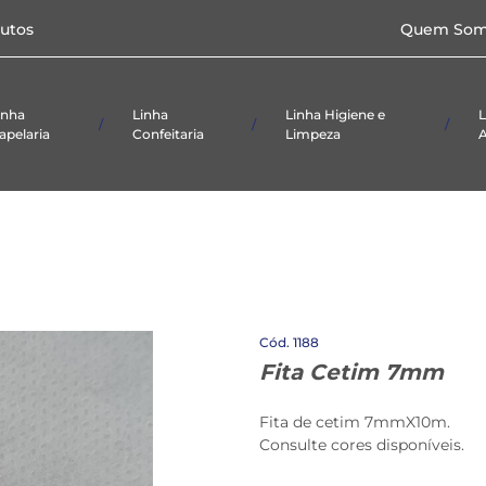
Caixas p/doces e
utos
Quem Som
salgados
Papel
Toalha/Higiênico
Formas
Laminadas
inha
Linha
Linha Higiene e
L
apelaria
Confeitaria
Limpeza
A
ial De
Alimentício
Panos
Taças
ório
Embalagens
Produtos De
etas
Limpeza
Caixas p/doces e
salgados
Papel
Toalha/Higiênico
Formas
1188
Laminadas
Fita Cetim 7mm
Fita de cetim 7mmX10m.
Consulte cores disponíveis.