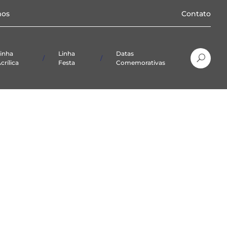
os
Contato
inha
Linha
Datas
crílica
Festa
Comemorativas
Natal
Páscoa