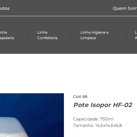
Caixas p/doces e
utos
Quem Som
salgados
Papel
Toalha/Higiênico
Formas
Laminadas
inha
Linha
Linha Higiene e
L
apelaria
Confeitaria
Limpeza
A
ial De
Alimentício
Panos
Taças
ório
Embalagens
Produtos De
etas
Limpeza
Caixas p/doces e
salgados
Papel
Toalha/Higiênico
Formas
88
Laminadas
Pote Isopor HF-02
Capacidade: 750ml
Tamanho: 14,6x14,6x6,8