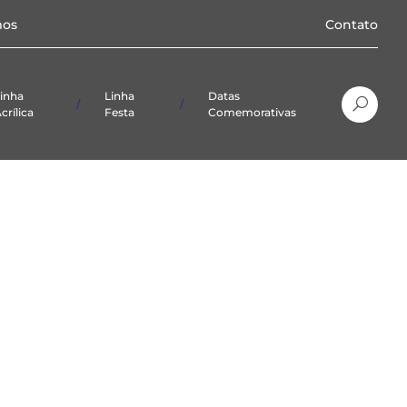
os
Contato
inha
Linha
Datas
crílica
Festa
Comemorativas
Natal
Páscoa