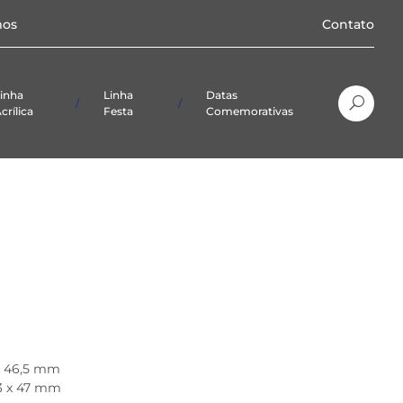
os
Contato
inha
Linha
Datas
crílica
Festa
Comemorativas
Natal
Páscoa
x 46,5 mm
03 x 47 mm