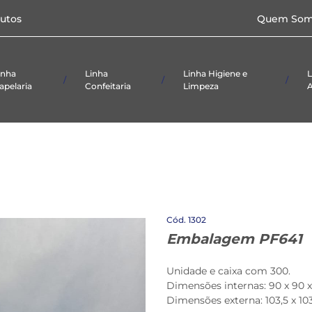
Caixas p/doces e
utos
Quem Som
salgados
Papel
Toalha/Higiênico
Formas
Laminadas
inha
Linha
Linha Higiene e
L
apelaria
Confeitaria
Limpeza
A
ial De
Alimentício
Panos
Taças
ório
Embalagens
Produtos De
etas
Limpeza
Caixas p/doces e
salgados
Papel
Toalha/Higiênico
Formas
1302
Laminadas
Embalagem PF641
Unidade e caixa com 300.
Dimensões internas: 90 x 90 
Dimensões externa: 103,5 x 1