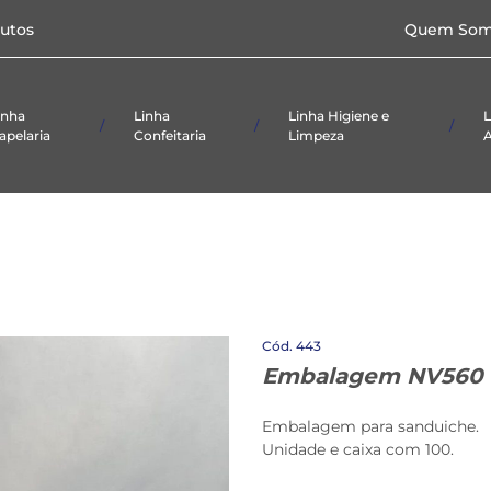
Caixas p/doces e
utos
Quem Som
salgados
Papel
Toalha/Higiênico
Formas
Laminadas
inha
Linha
Linha Higiene e
L
apelaria
Confeitaria
Limpeza
A
ial De
Alimentício
Panos
Taças
ório
Embalagens
Produtos De
etas
Limpeza
Caixas p/doces e
salgados
Papel
Toalha/Higiênico
Formas
443
Laminadas
Embalagem NV560
Embalagem para sanduiche.
Unidade e caixa com 100.