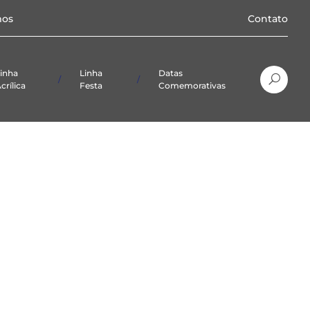
os
Contato
inha
Linha
Datas
crílica
Festa
Comemorativas
Natal
Páscoa