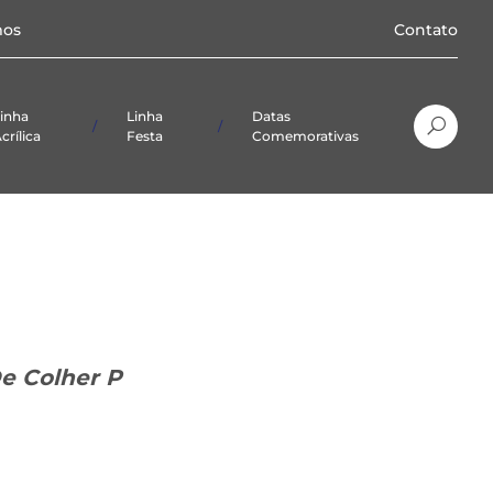
os
Contato
inha
Linha
Datas
crílica
Festa
Comemorativas
Natal
Páscoa
De Colher P