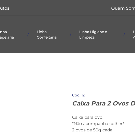
Caixas p/doces e
utos
Quem Som
salgados
Papel
Toalha/Higiênico
Formas
Laminadas
inha
Linha
Linha Higiene e
L
apelaria
Confeitaria
Limpeza
A
ial De
Alimentício
Panos
Taças
ório
Embalagens
Produtos De
etas
Limpeza
Caixas p/doces e
salgados
Papel
Toalha/Higiênico
Formas
12
Laminadas
Caixa Para 2 Ovos 
Caixa para ovo.
*Não acompanha colher*
2 ovos de 50g cada