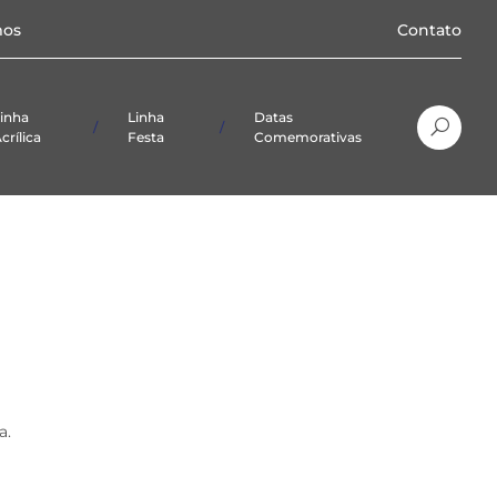
os
Contato
inha
Linha
Datas
crílica
Festa
Comemorativas
Natal
Páscoa
a.