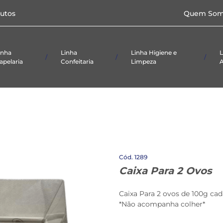
Caixas p/doces e
utos
Quem Som
salgados
Papel
Toalha/Higiênico
Formas
Laminadas
inha
Linha
Linha Higiene e
L
apelaria
Confeitaria
Limpeza
A
ial De
Alimentício
Panos
Taças
ório
Embalagens
Produtos De
etas
Limpeza
Caixas p/doces e
salgados
Papel
Toalha/Higiênico
Formas
1289
Laminadas
Caixa Para 2 Ovos
Caixa Para 2 ovos de 100g cad
*Não acompanha colher*